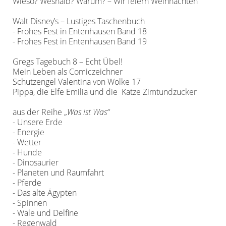
Wieso? Weshalb? Warum? – Wir feiern Weihnachten
Walt Disney’s – Lustiges Taschenbuch
- Frohes Fest in Entenhausen Band 18
- Frohes Fest in Entenhausen Band 19
Gregs Tagebuch 8 – Echt Übel!
Mein Leben als Comiczeichner
Schutzengel Valentina von Wolke 17
Pippa, die Elfe Emilia und die Katze Zimtundzucker
aus der Reihe „
Was ist Was“
- Unsere Erde
- Energie
- Wetter
- Hunde
- Dinosaurier
- Planeten und Raumfahrt
- Pferde
- Das alte Ägypten
- Spinnen
- Wale und Delfine
- Regenwald