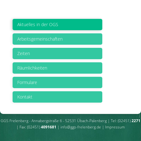
Aktuelles in der OGS
Arbeitsgemeinschaften
Zeiten
Räumlichkeiten
Formulare
Kontakt
GGS Frelenberg - Annabergstraße 6 - 52531 Übach-Palenberg | Tel: (02451)
2271
| Fax: (02451)
4091681
|
info@ggs-frelenberg.de
|
Impressum