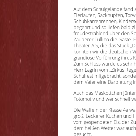
Auf dem Schulgelände fand a
Eierlaufen, Sackhüpfen, Torw
Schubkarrenrennen, Kindersc
begehrt und so liefen bald g
freudestrahlend über den Sch
Zauberer Tullino die Gäste. 
Theater-AG, die das Stück „De
konnten wir die deutschen V
grandiose Vorführung ihres 
Zum Schluss wurde es sehr he
Herr Lagrin vom „Zirkus Reg
Schulfest mitgebracht, sond
dem Vater eine Darbietung i
Auch das Maskottchen Jünter
Fotomotiv und wer schnell 
Die Waffeln der Klasse 4a w
groß. Leckerer Kuchen und H
vom gespendeten Eis, der Zu
dem heißen Wetter war auch
besucht.