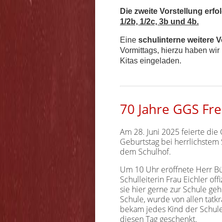
Die zweite Vorstellung erfo
1/2b, 1/2c, 3b und 4b.
Eine
schulinterne weitere V
Vormittags, hierzu haben wir
Kitas eingeladen.
70 Jahre GGS Fr
Am 28. Juni 2025 feierte di
Geburtstag bei herrlichstem
dem Schulhof.
Um 10 Uhr eröffnete Herr Bü
Schulleiterin Frau Eichler of
sie hier gerne zur Schule ge
Schule, wurde von allen tatk
bekam jedes Kind der Schule 
diesen Tag geschenkt.