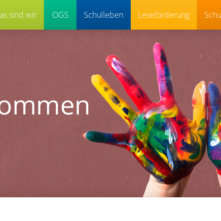
as sind wir
OGS
Schulleben
Leseförderung
Schu