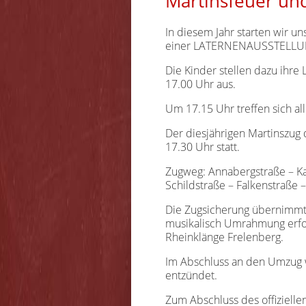
Martinsfeuer u
In diesem Jahr starten wir un
einer LATERNENAUSSTELLUN
Die Kinder stellen dazu ihre 
17.00 Uhr aus.
Um 17.15 Uhr treffen sich al
Der diesjährigen Martinszug 
17.30 Uhr statt.
Zugweg: Annabergstraße – Ka
Schildstraße – Falkenstraße
Die Zugsicherung übernimmt 
musikalisch Umrahmung erfo
Rheinklänge Frelenberg.
Im Abschluss an den Umzug w
entzündet.
Zum Abschluss des offiziellen