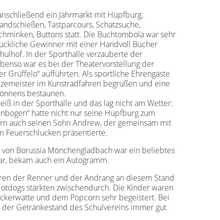
nschließend ein Jahrmarkt mit Hüpfburg,
andschießen, Tastparcours, Schatzsuche,
hminken, Buttons statt. Die Buchtombola war sehr
lückliche Gewinner mit einer Handvoll Bücher
ulhof. In der Sporthalle verzauberte der
Ebenso war es bei der Theatervorstellung der
r Grüffelo“ aufführten. Als sportliche Ehrengäste
izemeister im Kunstradfahren begrüßen und eine
Könnens bestaunen.
iß in der Sporthalle und das lag nicht am Wetter:
enbogen“ hatte nicht nur seine Hüpfburg zum
ern auch seinen Sohn Andrew, der gemeinsam mit
m Feuerschlucken präsentierte.
 von Borussia Mönchengladbach war ein beliebtes
war, bekam auch ein Autogramm.
aren der Renner und der Andrang an diesem Stand
otdogs stärkten zwischendurch. Die Kinder waren
ckerwatte und dem Popcorn sehr begeistert. Bei
 der Getränkestand des Schulvereins immer gut